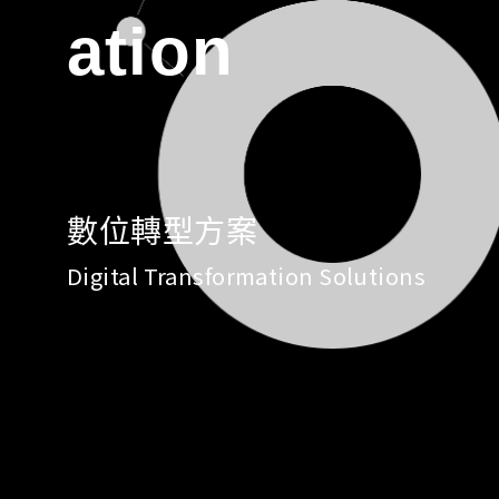
ation
數位轉型方案
Digital Transformation Solutions